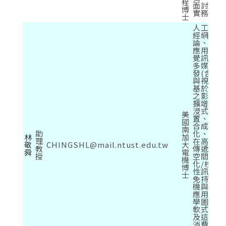
程
面討論大
博
實務專題
士
人工智慧
經網路/
論、深度
應用於視
覺訊號處
多媒體系
發(含影
與視訊處
基於圖形
之影像重
擴增實境
浸式系統
美
置、多重
國
合成與可
南
助
化、虛擬
林
加
理
在高解析
敬
CHINGSHL@mail.ntust.edu.tw
大
教
傳遞的應
舜
電
授
空間聲響
機
化/校準
博
性訊號處
士
免持式防
機與麥克
應用、生
學圖像辨
軟式計算
及這些技
消費性電