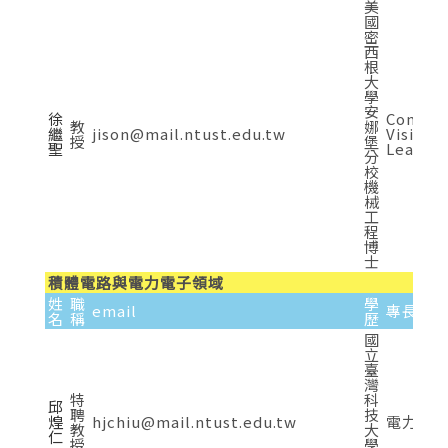
美
國
密
西
根
大
學
安
徐
Comput
教
娜
繼
jison@mail.ntust.edu.tw
Vision,
授
堡
聖
Learnin
分
校
機
械
工
程
博
士
積體電路與電力電子領域
姓
職
學
email
專長
名
稱
歷
國
立
臺
灣
特
科
邱
聘
技
煌
hjchiu@mail.ntust.edu.tw
電力電
教
大
仁
授
學