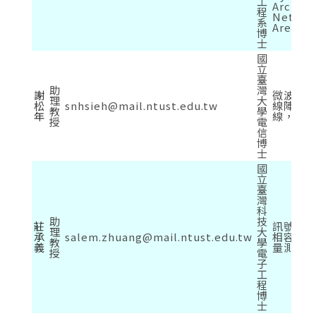
工
Archite
程
Networ
系
Area of 
博
士
國
立
臺
助
灣
謝
微波與
理
大
松
snhsieh@mail.ntust.edu.tw
線陣列
教
學
年
線，微
授
電
信
博
士
國
立
臺
灣
科
助
技
莊
訊號/電
理
大
承
salem.zhuang@mail.ntust.edu.tw
相容、
教
學
義
量測技
授
電
子
工
程
博
士