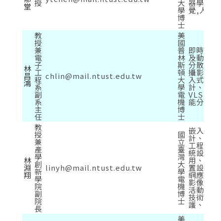
授
大
器學習,
堂
學
覺,人工
博
士
教
美
授
國
兼
普
即時影像
電
林
及動作分
子
斯
分散式智
林
工
頓
攝影系統
昌
chlin@mail.ntust.edu.tw
程
大
入式系統
鴻
系
學
計、低功
副
電
VLSI設
系
機
能分析
主
博
任
士
教
嵌入式系
授
國
計、生醫
兼
立
工程、F
產
臺
統設計與
學
灣
林
用、穿戴
創
大
淵
linyh@mail.ntust.edu.tw
置設計、
新
學
翔
網應用、
學
電
影像的生
院
機
活動信號
副
博
技術、健
院
士
護、機器
長
美