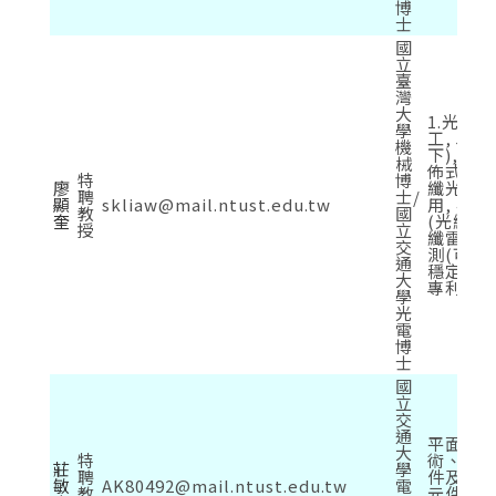
博
士
國
立
臺
灣
大
1.光通訊
學
工, 5G,
機
下), 2.
械
佈式, 逐點
特
博
廖
纖光柵
聘
士/
顯
skliaw@mail.ntust.edu.tw
用, 4 
教
國
奎
(光纖放
授
立
纖雷射) 
交
測(可靠
通
穩定度測試
大
專利智
學
光
電
博
士
國
立
交
通
平面顯
大
特
術、積
莊
學
聘
件及技
敏
AK80492@mail.ntust.edu.tw
電
教
元件及