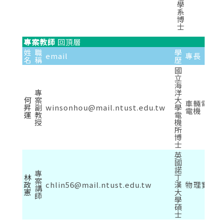
學
系
博
士
專案教師
回頂層
姓
職
學
email
專長
名
稱
歷
國
立
海
專
洋
何
案
大
車輛電子
昇
副
winsonhou@mail.ntust.edu.tw
學
電機
運
教
電
授
機
所
博
士
英
國
諾
專
林
丁
案
政
chlin56@mail.ntust.edu.tw
漢
物理實習
講
憲
大
師
學
碩
士