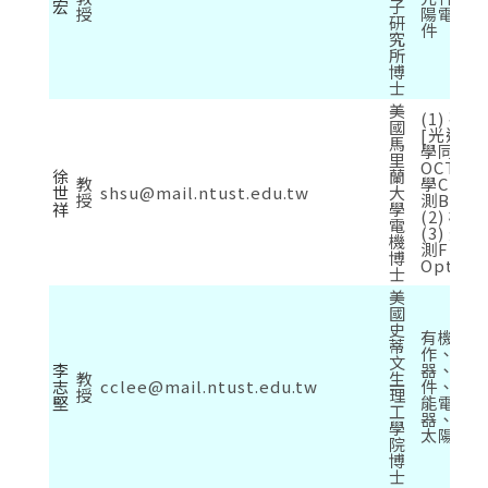
宏
子
授
陽電池
研
件
究
所
博
士
美
(1) 矽
國
[光達Li
馬
學同調
里
OCT、
徐
蘭
教
學CPO
世
shsu@mail.ntust.edu.tw
大
授
測Biose
祥
學
(2) 機
電
(3) 光
機
測Fiber
博
Optics/
士
美
國
史
有機光
蒂
作、透
文
李
器、軟
教
生
志
cclee@mail.ntust.edu.tw
件、鈣
授
理
堅
能電池
工
器、彩
學
太陽能
院
博
士