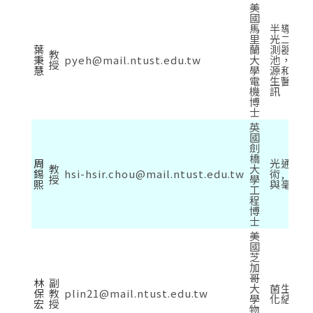
美
國
馬
半導体
里
光二極
葉
蘭
測器，
教
秉
pyeh@mail.ntust.edu.tw
大
池，晶
授
慧
學
源和光
電
生醫光
機
訊
博
士
英
國
劍
橋
周
光通訊 
教
大
錫
hsi-hsir.chou@mail.ntust.edu.tw
術, 無
授
學
熙
與毫米
工
程
博
士
美
國
芝
加
哥
林
副
大
菌生過
保
教
plin21@mail.ntust.edu.tw
學
化結晶
宏
授
物