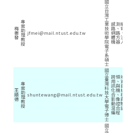
國
立
台
灣
工
專
業
感測網
案
梅
技
路、電腦
助
振
jfmei@mail.ntust.edu.tw
術
網路、軟
理
發
學
體方法、
教
院
機器人學
授
電
子
系
碩
士
國
立
跨領域應
臺
用、資通
專
灣
訊與自動
案
科
王
化機械整
助
技
順
shuntewang@mail.ntust.edu.tw
合、視覺
理
大
德
影像與運
教
學
動控制、
授
電
混合語言
子
編程
博
士
國
立