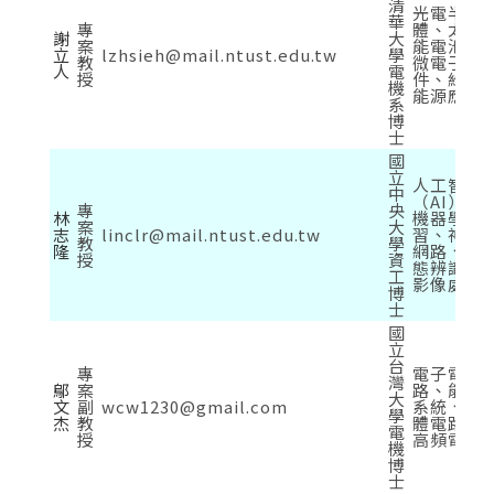
清
光電半導
華
專
體、太陽
謝
大
案
能電池、
立
lzhsieh@mail.ntust.edu.tw
學
教
微電子元
人
電
授
件、綠色
機
能源應用
系
博
士
國
立
人工智慧
中
（AI）、
專
央
林
機器學
案
大
志
linclr@mail.ntust.edu.tw
習、神經
教
學
隆
網路、型
授
資
態辨識、
工
影像處理
博
士
國
立
台
專
電子電
灣
鄔
案
路、能源
大
文
副
wcw1230@gmail.com
系統、積
學
杰
教
體電路、
電
授
高頻電路
機
博
士