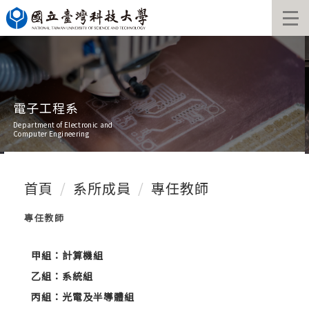
跳
到
主
要
內
容
區
電子工程系
Department of Electronic and
Computer Engineering
首頁
系所成員
專任教師
專任教師
甲組：計算機組
乙組：系統組
丙組：光電及半導體組