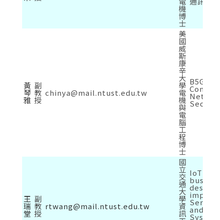
電
通訊
機
博
士
美
國
威
斯
康
辛
大
B5G/6G
黃
副
學
Commun
琴
教
chinya@mail.ntust.edu.tw
電
Networ
雅
授
機
Securi
與
電
腦
工
程
博
士
國
立
IoT App
交
busines
通
design 
大
implem
王
副
學
Service
瑞
教
rtwang@mail.ntust.edu.tw
資
and Sec
堂
授
訊
System