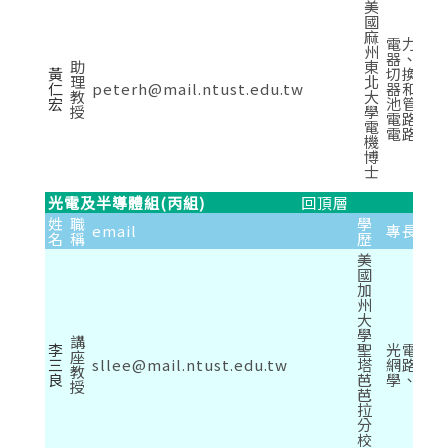
美
國
麻
電力電子
州
器、太
助
東
黃
切換式電
理
北
仁
peterh@mail.ntust.edu.tw
器和DC
教
大
宏
池管理
授
學
電路(Po
電
電路、
機
博
士
光電及半導體組(丙組)
回頂層
姓
職
學
email
專長
名
稱
歷
美
國
加
州
大
學
講
李
聖
光電元
座
三
sllee@mail.ntust.edu.tw
塔
網路、
教
良
芭
學、半
授
芭
拉
分
校