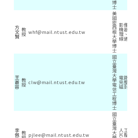
博
士
美
國
密
影像及
方
西
教
機器學
文
whf@mail.ntust.edu.tw
根
授
理、陳
賢
大
線通訊
學
博
士
國
立
臺
灣
大
王
電路轉
教
學
蒼
clw@mail.ntust.edu.tw
完整度
授
電
容
磁封裝
信
工
程
博
士
國
立
臺
灣
李
人工智
教
大
佩
pjlee@mail.ntust.edu.tw
片壓縮
授
學