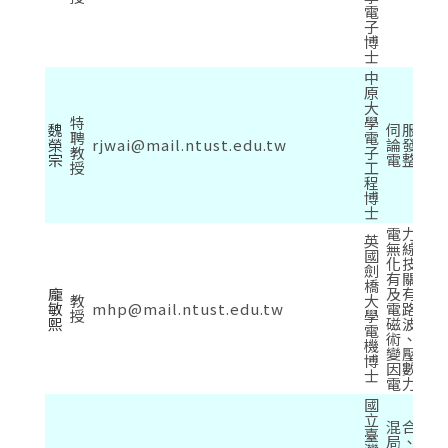
電
子
博
士
中
原
大
特
學
魏
伺服馬
聘
電
榮
rjwai@mail.ntust.edu.tw
論發展
教
子
宗
電整合
授
工
程
博
士
電力電
英
無線電
國
化技術、
劍
有關拓撲
橋
龐
及有關
教
大
敏
mhp@mail.ntust.edu.tw
電路 及
授
學
熙
磁波干擾
電
術、高
機
變壓器
博
因數調
士
電力電
國
立
混合模式
臺
局、FP