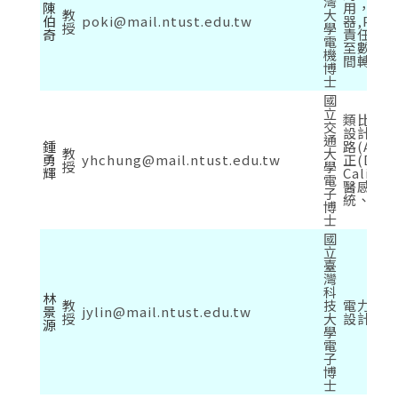
灣
陳
用，包
教
大
伯
poki@mail.ntust.edu.tw
器,PLL,
授
學
奇
責任週期
電
至數位轉
機
間轉換器,
博
士
國
立
類比/混
交
設計、類
通
鍾
路(ADC
教
大
勇
yhchung@mail.ntust.edu.tw
正(Digit
授
學
輝
Calibr
電
醫感測電
子
統、鎖
博
士
國
立
臺
灣
科
林
教
技
電力電子
景
jylin@mail.ntust.edu.tw
授
大
設計
源
學
電
子
博
士