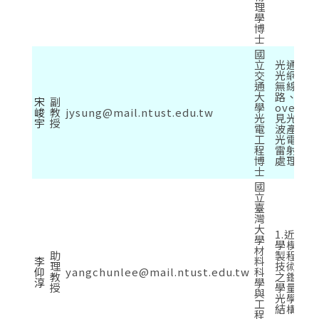
理
學
博
士
國
立
光通訊
交
光網路
通
無線整
大
路、Rad
宋
副
學
over-F
峻
教
jysung@mail.ntust.edu.tw
光
見光通
宇
授
電
波產生
工
光電元
程
雷射、
博
處理
士
國
立
臺
灣
大
1.近場
學
學模擬,
材
助
製程與
李
料
理
技術,3
仰
yangchunlee@mail.ntust.edu.tw
科
教
之鑑定, 
淳
學
授
學量測與
與
光學薄
工
結構
程