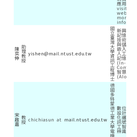
應用、Pl
visit my
website
more
informat
國
新興非揮
立
記憶體與
臺
技術、記
灣
與儲存系
助
大
陳
嵌入式系
理
學
奕
yishen@mail.ntust.edu.tw
人工智慧(
教
資
伸
記憶體內
授
訊
(In-
Mem
工
Comput
程
智慧物聯
博
(AIoT)
士
德
國
多
特
蒙
德
數位晶片
工
設計、可
宋
教
業
化邏輯電
啟
chichiasun at
mail.ntust.edu.tw
授
大
訊號處理
嘉
學
工智慧、
電
辨識
機