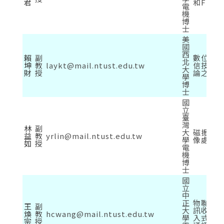
君
和FPG
電
機
博
士
美
國
西
賴
副
數位影
北
坤
教
laykt@mail.ntust.edu.tw
信技術
大
財
授
論之應
學
博
士
國
立
臺
灣
林
副
大
磁振造影
益
教
yrlin@mail.ntust.edu.tw
學
像處理
如
授
電
機
博
士
國
立
中
正
物聯網通
王
副
大
訊收發
煥
教
hcwang@mail.ntust.edu.tw
學
入式系統
宗
授