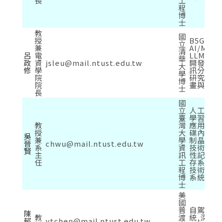
長
工
程
博
士
教
國
授
B5G/6
立
兼
AI/ML
清
呂
電
LLM相
華
政
資
jsleu@mail.ntust.edu.tw
開發、生
大
修
學
訊分析等
學
院
研究、產
博
院
畫與論文
士
長
國
立
人工智慧
臺
學習於系
教
灣
應用，
固
授
大
碟內部的
吳
兼
學
制晶片之
晉
chwu@mail.ntust.edu.tw
系
資
技術，
非
賢
主
訊
性記憶體
任
工
存系統的
程
技術，嵌
博
系統/軟
士
美
國
普
自駕車感
陳
教
渡
統,深度
郁
ytchen@mail.ntust.edu.tw