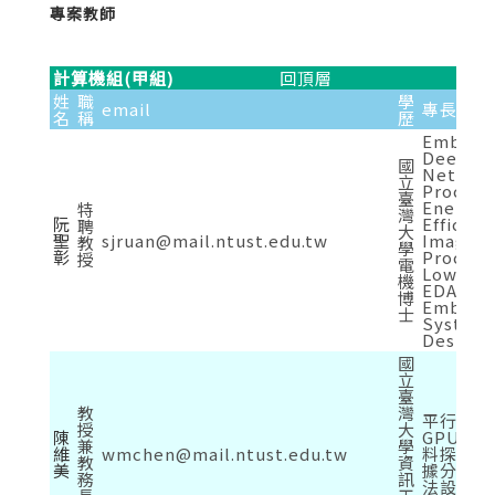
專案教師
計算機組(甲組)
回頂層
姓
職
學
email
專長
名
稱
歷
Embedd
Deep Ne
國
Networ
立
Process
臺
Energy-
特
灣
阮
Efficien
聘
大
聖
sjruan@mail.ntust.edu.tw
Image
教
學
彰
Process
授
電
Low po
機
EDA/VLS
博
Embedd
士
System
Design
國
立
臺
教
灣
平行計算
授
大
陳
GPU計
兼
學
維
wmchen@mail.ntust.edu.tw
料探勘、
教
資
美
據分析、
務
訊
法設計與