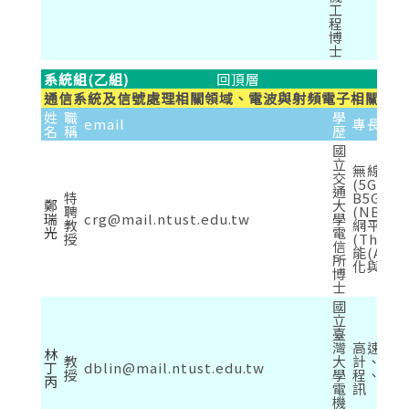
工
程
博
士
系統組(乙組)
回頂層
通信系統及信號處理相關領域、電波與射頻電子相關領域
姓
職
學
email
專長
名
稱
歷
國
立
無線通
交
(5G New
通
特
B5G)
鄭
大
聘
(NB-Io
瑞
crg@mail.ntust.edu.tw
學
教
網平台
光
電
授
(Thin
信
能(AI
所
化與數
博
士
國
立
臺
灣
高速數
林
教
大
計、天
丁
dblin@mail.ntust.edu.tw
授
學
程、電
丙
電
訊
機