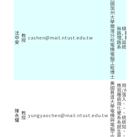
國
加
州
大
學
爾
無線通訊
灣
沈
路, 數
教
分
中
cashen@mail.ntust.edu.tw
理, 數
授
校
安
路設計,
電
系統設計
機
電
腦
工
程
博
士
美
應用深度
國
習/AI技
普
種落地實
渡
嵌入式A
大
用、影像
學
化、機器
陳
電
教
覺、電子
永
yungyaochen@mail.ntust.edu.tw
機
授
系統、多
耀
與
系統、自
電
感知 [
腦
生，歡迎e
工
我，約時