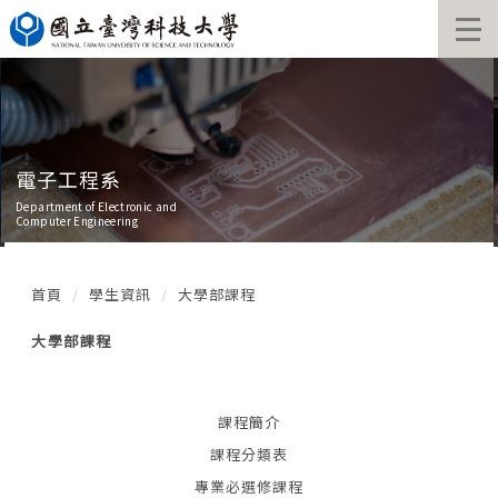
跳
到
主
要
內
容
區
電子工程系
Department of Electronic and
Computer Engineering
首頁
學生資訊
大學部課程
大學部課程
課程簡介
課程分類表
專業必選修課程