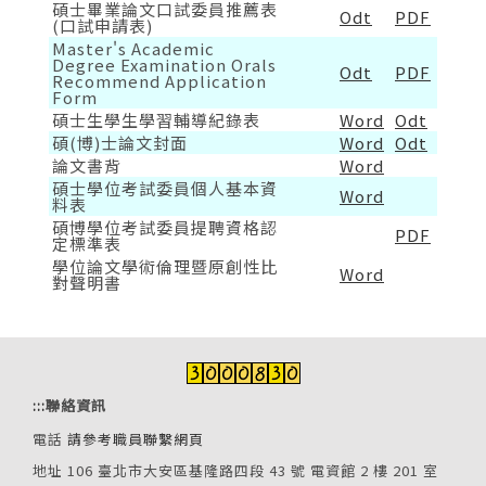
碩士畢業論文口試委員推薦表
Odt
PDF
(口試申請表)
Master's Academic
Degree Examination Orals
Odt
PDF
Recommend Application
Form
碩士生學生學習輔導紀錄表
Word
Odt
碩(博)士論文封面
Word
Odt
論文書背
Word
碩士學位考試委員個人基本資
Word
料表
碩博學位考試委員提聘資格認
PDF
定標準表
學位論文學術倫理暨原創性比
Word
對聲明書
:::
聯絡資訊
電話
請參考職員聯繫網頁
地址 106 臺北市大安區基隆路四段 43 號 電資館 2 樓 201 室