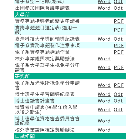
電子系空白信紙(格式)
Word
Odt
出國參加國際會議申請表
Word
Odt
大學部
實務專題指導老師變更申請書
PDF
實務專題題目選定表(適用一
PDF
般)
臺灣科技大學導師輔導紀錄表
Word
Odt
電子系實務專題製作注意事項
PDF
電子系實務專題選題作業
PDF
校外專業證照檢定獎勵辦法
Word
電子系大學部學生抵免學分申
Word
PDF
請書
研究所
電子系及光電所抵免學分申請
Word
PDF
書
博士班學生學習輔導紀錄表
Word
Odt
博士班讀書計畫書
Word
Odt
博資考申請表(96學年度入學
Word
Odt
以後之新生)
博士班學位資格審查委員會會
Word
議紀錄
校外專業證照檢定獎勵辦法
Word
口試相關