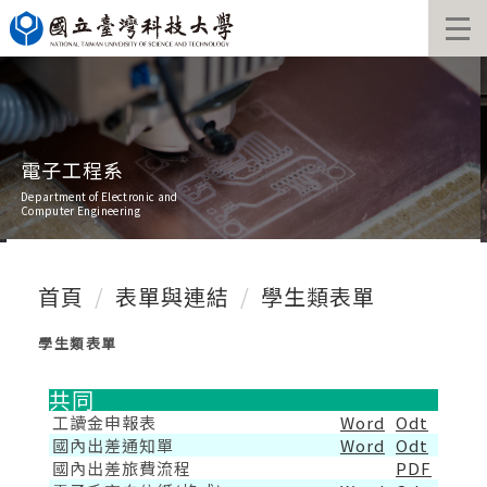
跳
到
主
要
內
容
區
電子工程系
Department of Electronic and
Computer Engineering
首頁
表單與連結
學生類表單
學生類表單
共同
工讀金申報表
Word
Odt
國內出差通知單
Word
Odt
國內出差旅費流程
PDF