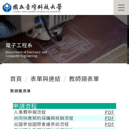
跳
到
主
要
內
容
區
電子工程系
Department of Electronic and
Computer Engineering
首頁
表單與連結
教師類表單
教師類表單
申請流程
人事費申報流程
PDF
共同供應契約採購與核銷流程
PDF
出國參加國際會議參訪流程
PDF