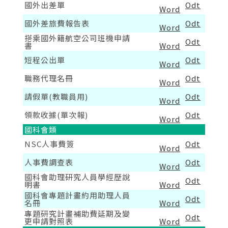
國外出差單
Odt
Word
國外差旅費報告表
Odt
Word
搭乘國外籍航空公司班機申請
Odt
書
Word
短程公出單
Odt
Word
職務代理名冊
Odt
Word
請假單(教職員用)
Odt
Word
領款收據(單次報)
Odt
Word
國科會類
NSC人事費簽
Odt
Word
人事費調查表
Odt
Word
國科會助理研究人員學經歷說
Odt
明書
Word
國科會專題計畫約用助理人員
Odt
名冊
Word
專題研究計畫補助費延期及變
Odt
更申請對照表
Word